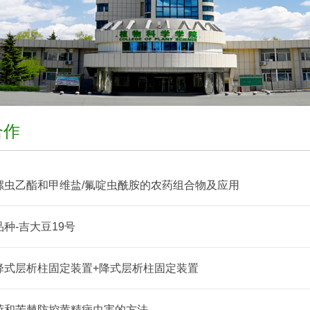
合作
螺虫乙酯和甲维盐/氟啶虫酰胺的农药组合物及应用
种-吉大豆19号
降式层析柱固定装置+降式层析柱固定装置
荷和苦棘防控黄精病虫害的方法