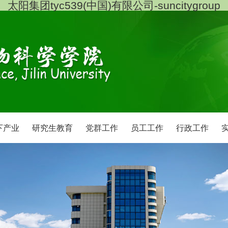
太阳集团tyc539(中国)有限公司-suncitygroup
下产业
研究生教育
党群工作
员工工作
行政工作