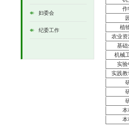
作
妇委会
植
纪委工作
农业资
基础
机械
实验
实践教
本
本