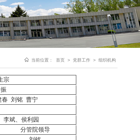
当前位置：
首页
>
党群工作
>
组织机构
生宗
潘振
建春 刘铭 曹宁
、李斌、侯利园
分管院领导
刘铭