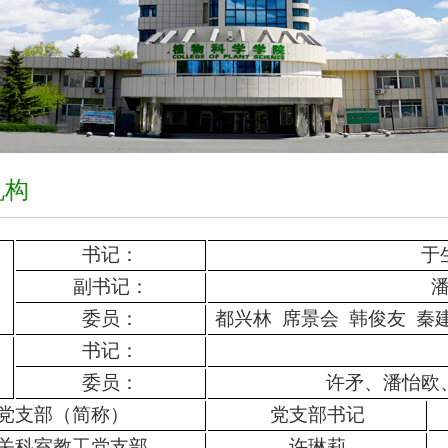
机构
书记：
于
副书记：
委员：
都兴林 席景会 韩俊友 秦
书记：
委员：
许矛、潘怡欧
党支部（简称）
党支部书记
关科室教工党支部
许琳莉