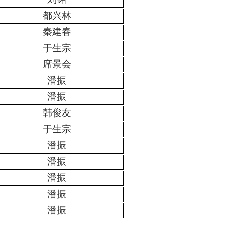
都兴林
秦建春
于生宗
席景会
潘振
潘振
韩俊友
于生宗
潘振
潘振
潘振
潘振
潘振