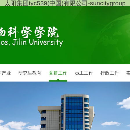
太阳集团tyc539(中国)有限公司-suncitygroup
下产业
研究生教育
党群工作
员工工作
行政工作