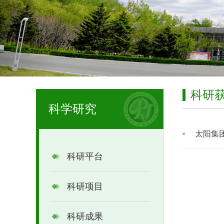
科研
科学研究
太阳集团
科研平台
科研项目
科研成果