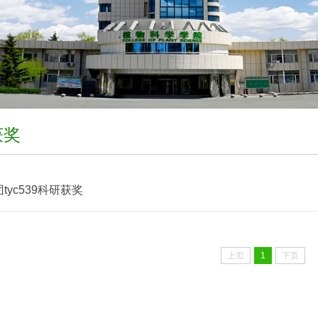
获奖
tyc539科研获奖
上页
1
下页