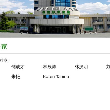
专家
音排序）
储成才
林辰涛
林汉明
朱艳
Karen Tanino