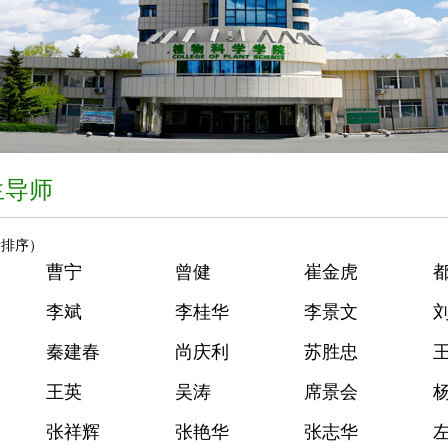
生导师
音排序）
曹宁
曾健
崔金虎
李斌
李桂华
李景文
秦建春
尚庆利
苏胜忠
王英
吴涛
席景会
张祥辉
张艳华
张志华