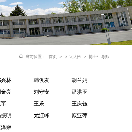
当前位置：
首页
>
团队队伍
>
博士生导师
都兴林
韩俊友
胡兰娟
刘金亮
刘守安
潘洪玉
王军
王乐
王庆钰
杨振明
尤江峰
原亚萍
左泽乘