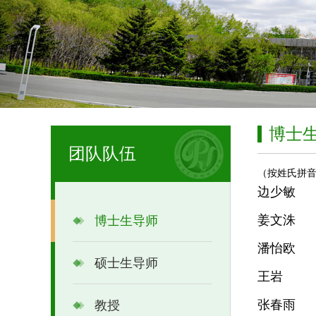
博士
团队队伍
（按姓氏拼
边少敏
姜文洙
博士生导师
潘怡欧
硕士生导师
王岩
张春雨
教授