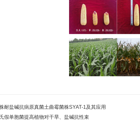
株耐盐碱抗病原真菌土曲霉菌株SYAT-1及其应用
氏假单胞菌提高植物对干旱、盐碱抗性束