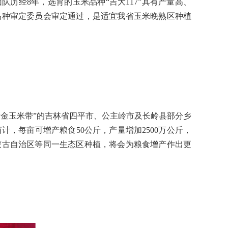
团队历经
8
年，选育的玉米品种“吉大
117
”具有产量高、
品种审定委员会审定通过，是适宜我省玉米晚熟区种植
金玉米带”的吉林省四平市、公主岭市及长岭县部分乡
亩计，每亩可增产粮食
50
公斤，产量增加
2500
万公斤，
蒙古自治区等同一生态区种植，将会为粮食增产作出更