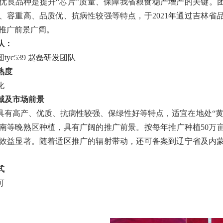
优良品种是提升“芯片”质量、保障我省粮食稳产增产的关键。
、容重高、品质优、抗病性较强等特点，于
2021
年通过吉林省
推广前景广阔。
队：
tyc539 赵磊研发团队
熟度
化
域及市场前景
具有高产、优质、抗病性较强、保绿性好等特点，适宜在地处“黄
南等晚熟区种植，具有广阔的推广前景。按每年推广种植
50
万
效益显著。随着适区推广的辐射带动，还可备案到辽宁省及内
式
可