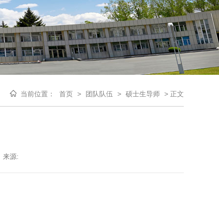
当前位置：
首页
>
团队队伍
>
硕士生导师
>
正文
来源: