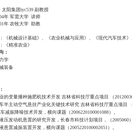
 太阳集团tyc539 副教授
04
年 军需大学 讲师
01
年 农牧大学 助教
：《机械设计基础》、《农业机械与应用》、《现代汽车技术》
：《精准农业》
向：
力学
械装备
：
业的变量播种施肥机技术开发
吉林省科技厅重点项目
（
2012003
车半主动空气悬挂产业化关键技术研究
吉林省科技厅重点项目
汽车减振降噪技术开发，横向课题（
2006220100001088
）。
液压发动机悬置的研究开发，长春市科技计划项目，（
2005060
液悬置减振装置开发，横向课题（
2005220100002651
）。