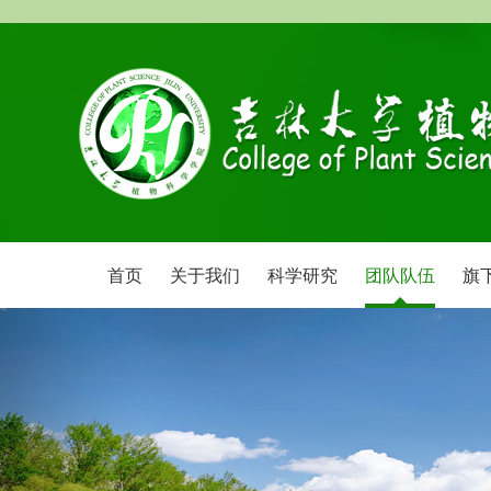
首页
关于我们
科学研究
团队队伍
旗