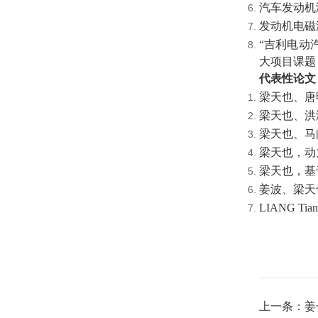
汽车发动机
发动机电磁
“吉利电动
大项目课题
代表性论文
梁天也、唐
梁天也、洪
梁天也、马
梁天也，动
梁天也，基
姜波、梁天
LIANG Tian
上一条：
姜