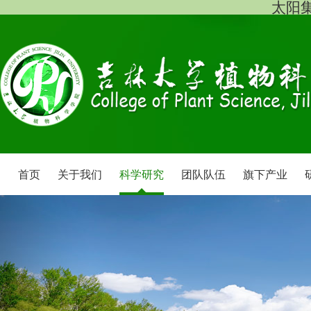
太阳集团
首页
关于我们
科学研究
团队队伍
旗下产业