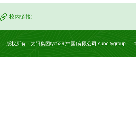
校内链接:
版权所有：太阳集团tyc539(中国)有限公司-suncitygroup 地