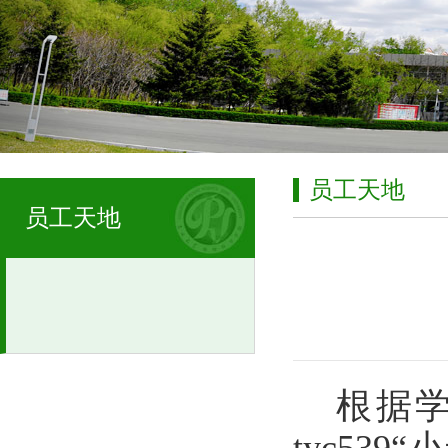
员工天地
员工天地
根据