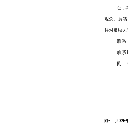
公示
观念、廉洁
将对反映人
联系电
联系
附：
附件【
202