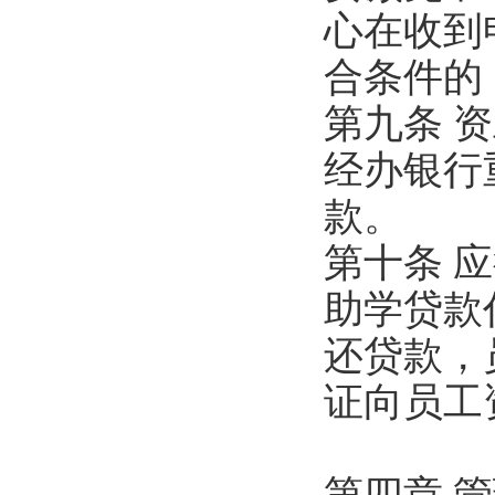
心在收到
合条件的
第九条
资
经办银行
款。
第十条
应
助学贷款
还贷款，
证向员工