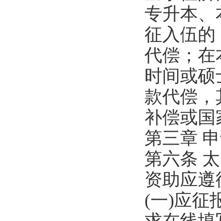
专升本、
征入伍的
代偿；在
时间或硕
款代偿，
补偿或国
第三章
申
第六条
太
资助应遵
(
一
)
应征