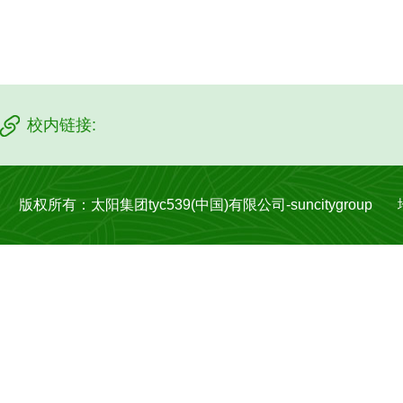
校内链接:
版权所有：太阳集团tyc539(中国)有限公司-suncitygroup 地