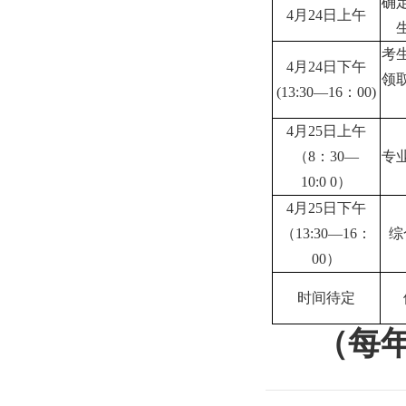
确
4
月
24
日上午
考
4
月
24
日下午
领
(13:30—16
：
00)
4
月
2
5
日上午
（
8
：
3
0—
专
1
0
:
0
0
）
4
月
2
5
日下午
（
13:30—
16
：
综
0
0
）
时间待定
（每