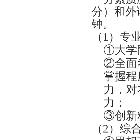
分）和外语
钟。
（
1
）
专
①
大学
②
全面
掌握程
力，对
力；
③
创新
（
2
）综