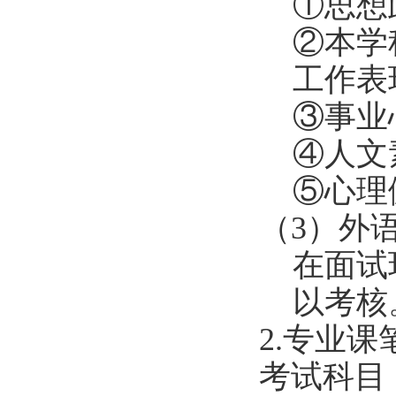
①
思想
②
本学
工作表
③
事业
④
人文
⑤
心理
（
3
）外
在面试
以考核
2.
专业课
考试科目