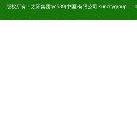
版权所有：太阳集团tyc539(中国)有限公司-suncitygroup 地