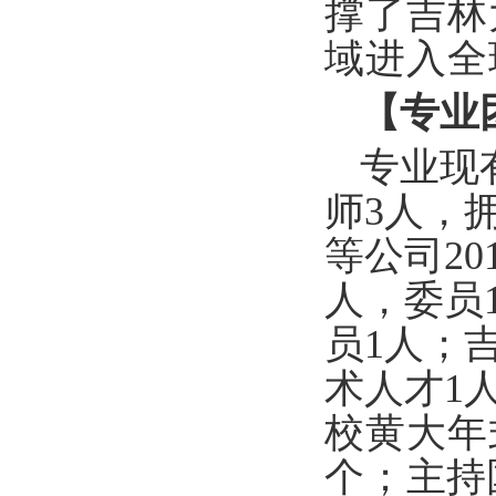
撑了吉
林
域进入全
【专业
专业现
师
3人
，
等公司20
人，
委员
员
1人；
术人才
1
人
校黄大年
个；
主
持