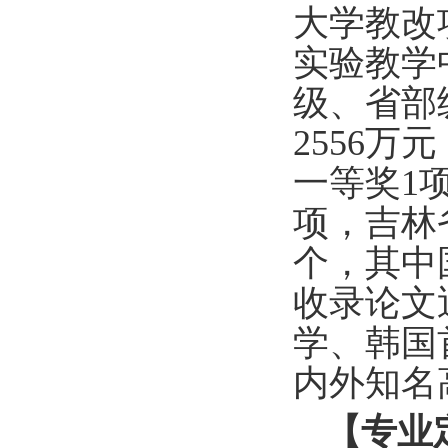
大
学教改
实验
教学
级、省部
2556
万元
一等奖
1
项
，吉林
个，其中
收录论文
学
、韩
国
内外知名
【专业