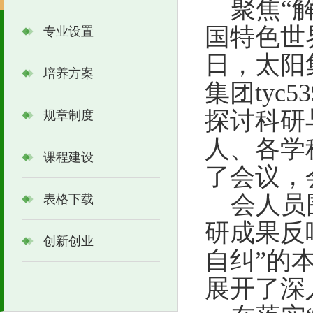
聚焦“
国特色世
专业设置
日，太阳
培养方案
集团tyc
探讨科研
规章制度
人、各学
课程建设
了会议，
会人员
表格下载
研成果反
创新创业
自纠”的
展开了深