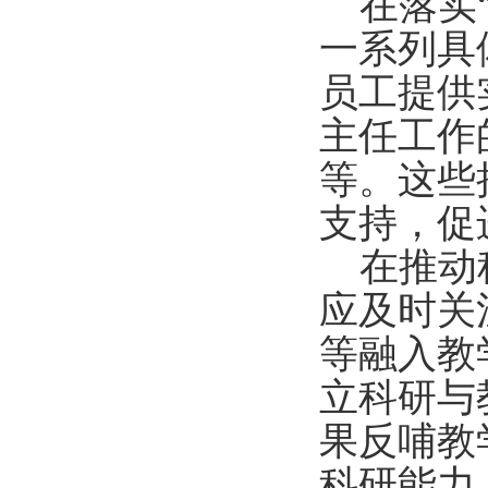
在落实
一系列具
员工提供
主任工作
等。这些
支持，促
在推动
应及时关
等融入教
立科研与
果反哺教
科研能力