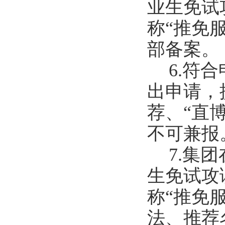
业生免试
称“推免
部备案。
6
.
符合
出申请，
荐、
“
直
不可兼报
7
.
集团
生免试攻
称
“
推免
法、推荐