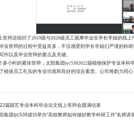
上答辩还组织了
2019
级与
2020
级员工观摩毕业生学长学姐的线上
毕业答辩的过程中受益良多，不仅感受到学长学姐们严谨的科研
写作以及毕业答辩的要点及关键。
多小时的紧张答辩，太阳集团tyc539
2022
届植物保护专业本科
了植保员工扎实的专业功底和良好的综合素质。公司将勠力同心
022届园艺专业本科毕业论文线上答辩会圆满结束
阳集团tyc539成功举办“高校教师如何做好教学科研工作”名师讲