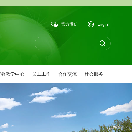
官方微信
English
实验教学中心
员工工作
合作交流
社会服务