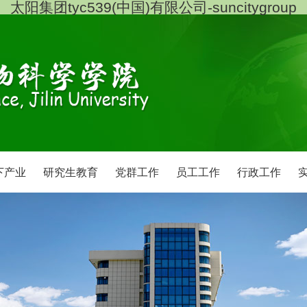
太阳集团tyc539(中国)有限公司-suncitygroup
下产业
研究生教育
党群工作
员工工作
行政工作