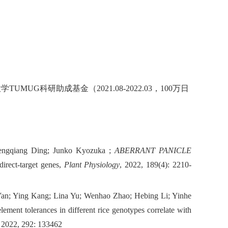
大学
TUMUG
科研助成基金（
2
021
.
08-2022.03
，
100
万日
hengqiang Ding; Junko Kyozuka ;
ABERRANT PANICLE
direct-target genes,
Plant Physiology
, 2022, 189(4): 2210-
 Yan; Ying Kang; Lina Yu; Wenhao Zhao; Hebing Li; Yinhe
ement tolerances in different rice genotypes correlate with
, 2022, 292: 133462