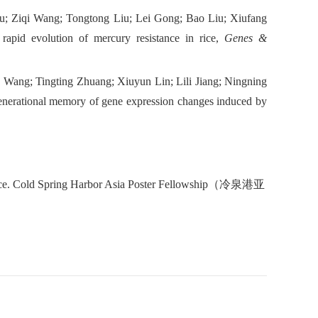
; Ziqi Wang; Tongtong Liu; Lei Gong; Bao Liu; Xiufang
rapid evolution of mercury resistance in rice,
Genes &
Wang; Tingting Zhuang; Xiuyun Lin; Lili Jiang; Ningning
enerational memory of gene expression changes induced by
ice. Cold Spring Harbor Asia
Poster Fellowship
（冷泉港亚