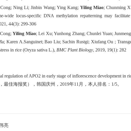
 Cong; Ning Li; Jinbin Wang; Ying Kang;
Yiling Miao
; Chunming Xu
-wide locus-specific DNA methylation repatterning may facilitate 
2021, 44(3): 299-306
 Cong;
Yiling Miao
; Lei Xu; Yunhong Zhang; Chunlei Yuan; Junmeng 
a; Karen A.Sanguinet; Bao Liu; Sachin Rustgi; Xiufang Ou ; Transg
tress in rice (Oryza sativa L.),
BMC Plant Biology
, 2019, 19(1): 282
al regulation of APO2 in early stage of inflorescence development in r
，最佳海报奖），韩国庆州，
2
019
年
1
1
月，本人排名：
1
/5
。
伟亮