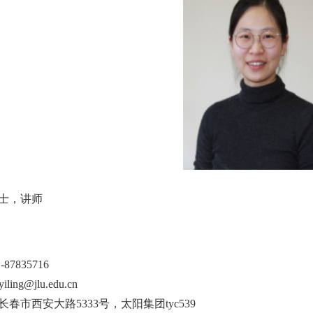
士，讲师
1-87835716
yilin
g@jlu.edu.cn
长春市西安大路
5333
号，太阳集团tyc539