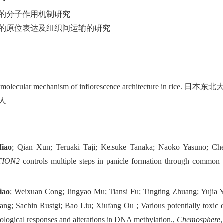
的分子作用机制研究
的原位表达及组织间运输的研究
molecular mechanism of inflorescence architecture in rice.
日本东北
人
Miao
; Qian Xun; Teruaki Taji; Keisuke Tanaka; Naoko Yasuno; C
TION2
contr
o
ls multiple steps in panicle formation through common 
iao
; Weixuan Cong; Jingyao Mu; Tiansi Fu; Tingting Zhuang; Yujia
ang; Sachin Rustgi; Bao Liu; Xiufang Ou ; Various potentially toxic el
iological responses and alterations in DNA methylation.,
Chemosphere