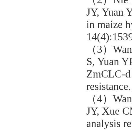
JY, Yuan Y
in maize h
14(4):153
（3）
Wan
S, Yuan YP
ZmCLC-d in
resistance
（4）
Wan
JY, Xue C
analysis r