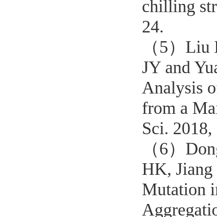
chilling s
24.
（5）
Liu
JY and Yu
Analysis 
from a Mai
Sci. 2018,
（6）
Don
HK, Jiang
Mutation i
Aggregatio