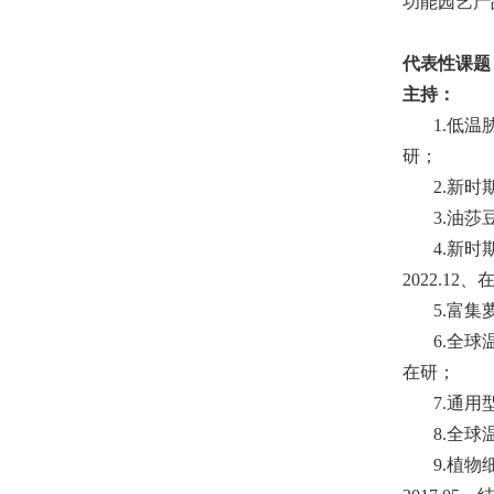
功能园艺产
代表性课题
主持：
1.
低温
研；
2.
新时
3.
油莎
4.
新时
2022.12
、
5.
富集
6.
全球
在研；
7.
通用
8.
全球
9.
植物