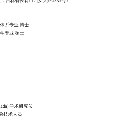
室，吉林省长春市西安大路
5333
号）
体系专业 博士
学专业 硕士
nada)
学术研究员
验技术人员