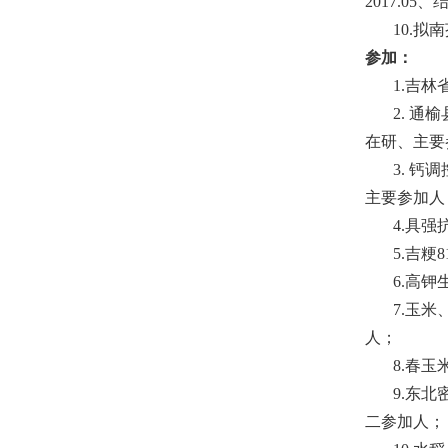
2017.05
、
10.
拟南
参加：
1.
吉林
2.
通榆
在研
、
主要
3.
钙调
主要参加人
4.
具强
5.
吉粳
8
6.
高钾
7.
玉米
人；
8.
春玉
9.
东北
二参加人；