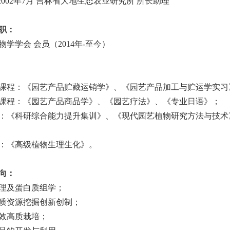
2002
年
7
月 吉林省大地生态农业研究所 所长助理
职：
物学学会 会员（
2014
年
-
至今）
课程：《园艺产品贮藏运销学》、《园艺产品加工与贮运学实习
课程：《园艺产品商品学》、《园艺疗法》、《专业日语》；
：《科研综合能力提升集训》、《现代园艺植物研究方法与技术
：《高级植物生理生化》。
向：
理及蛋白质组学；
质资源挖掘创新创制；
效高质栽培；