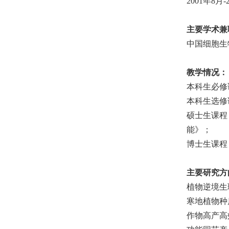
2001
年
8
月
-
主要学术兼
中国细胞生
教学情况：
本科生必修
本科生选修
硕士生课程
能》；
博士生课程
主要研究方
植物逆境生
寒地植物种
作物高产高