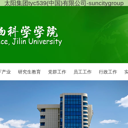
太阳集团tyc539(中国)有限公司-suncitygroup
下产业
研究生教育
党群工作
员工工作
行政工作