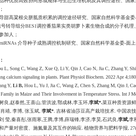
品种优质高效协同形成规律与生态生理机制及其调控途径、国家
；
导甜高粱根尖胼胝质积累的调控途径研究、国家自然科学基金委
信号转导组分
BES1
调控番茄果实类胡萝卜素生物合成的分子机理
参加人；
miRNAs
介导种子成熟调控机制研究、国家自然科学基金委
-
面上
：
u L, Song C, Wang Z, Xue Q, Li Y, Qin J, Cao N, Jia C, Zhang Y, Shi 
ling calcium signaling in plants. Plant Physiol Biochem. 2022 Apr 4;18
hang Y,
Li B,
Hou L, Yu J, Jia C, Wang Z, Chen S, Zhang M, Qin J, Cao
mily in Maize and Their Involvement in Temperature Stress. Int J M
树良
,
赵泰然
,
王喜山
,
管洪波
,
鄂成林
,
李玉环
,
李斌
*.
菜豆种质资源
,
肖靖
,
李博
,
张玉斌
,
李斌
*
.
吉林省油莎豆高产栽培技术
.
中国农
刘 莹
,
秦喜彤
,
张雨寒
,
王腾
,
李博
,
薛瑞锋
,
李济
,
李昊
,
石武良
,
李斌
,
李
和产量对密度、施氮量及其互作的响应
.
植物营养与肥料学报
, 27