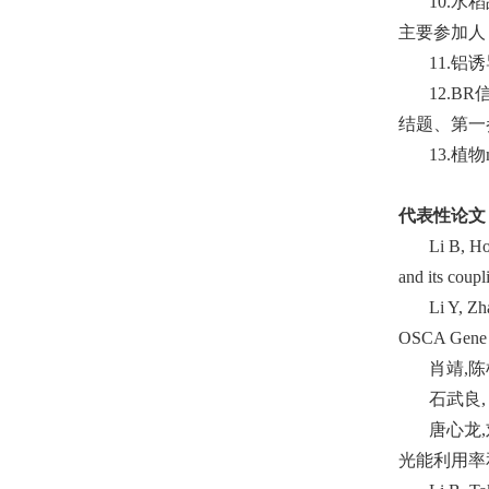
10.
水稻
主要参加人
11.
铝诱
12.BR
结题、第一
13.
植物
代表性论文
Li B, Ho
and its coup
Li Y, Z
OSCA Gene Fa
肖靖
,
陈
石武良
唐心龙
,
光能利用率