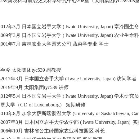
c539新农科与前沿交叉科学研究中心
208
室（太阳集团tyc539
208
2012
年
3
月 日本国立岩手大学
( Iwate University, Japan)
寒冷圈生命
2009
年
3
月 日本国立岩手大学
( Iwate University, Japan)
农业生命科
2001
年
7
月 吉林农业大学园艺公司 蔬菜学专业 学士
-
至今 太阳集团tyc539 副教授
-2017
年
3
月 日本国立岩手大学
( Iwate University, Japan)
访问学者
-2019
年
9
月 太阳集团tyc539 讲师
2012
年
5
月 日本国立岩手大学
( Iwate University, Japan)
学术研究员
森堡大学（
GD of Luxembourg
） 短期研修
2010
年
8
月 加拿大萨斯喀彻温大学
(University of Saskatchewan, Ca
-2007
年
3
月 日本国立岩手大学农学部
( Iwate University, Japan)
实
2006
年
10
月 吉林省公主岭国家农业科技园区 科长