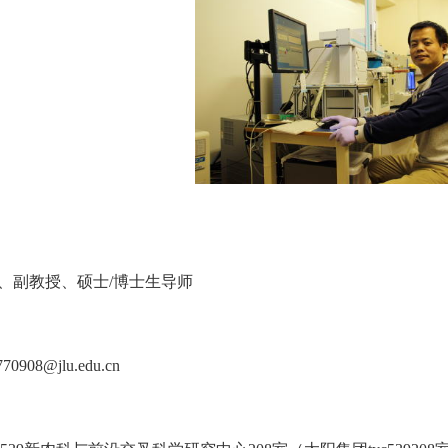
、副教授、硕士
/
博士生导师
n770908@jlu.edu.cn