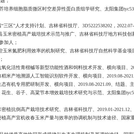
结题；
芥培养细胞脂质微区时空差异性蛋白质组学研究、太阳集团tyc5
省
“
三区
”
人才支持计划、
吉林省科技厅
、
3D5222538202
，
2022.07
县玉米密植高产栽培技术示范与推广、吉林省科技厅地方科技创
参加人；
控玉米氮肥利用效率的机制研究、吉林省科技厅自然科学基金项
；
抗氧化活性青楷槭等新型功能性酒和饲料技术开发、横向项目、
2
1
稻米产地溯源人工智能识别软件开发、横向项目、
2019.08-2021
生态有机专用肥研制开发、横向项目、
2019.08-2021.09
、结题、
、花生、谷子、高粱节本增效栽培技术研究与示范、太阳集团tyc5
米密植抗倒高产栽培技术研究、吉林省科技厅、
2019.01-2021.12
密植高产宜机收春玉米产量与效率的协调机制与技术途径、国家