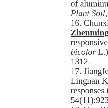
of aluminu
Plant Soil
16. Chunxi
Zhenming
responsive
bicolor
L.
1312.
17. Jiangf
Lingnan 
responses 
54(11):92