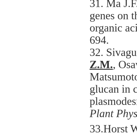
31. Ma J.F
genes on t
organic aci
694
.
32. Sivagu
Z.M.
, Osa
Matsumoto
glucan in c
plasmodesm
Plant Phys
33.Horst W