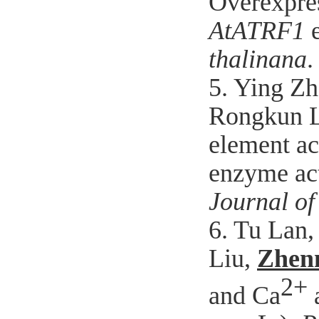
Overexpres
AtATRF1
thalinana
.
5. Ying Z
Rongkun Li
element ac
enzyme act
Journal o
6. Tu Lan
Liu,
Zhen
2+
and Ca