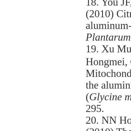
18. You J
(2010) Cit
aluminum-i
Plantarum
19. Xu Mu
Hongmei,
Mitochondr
the alumin
(
Glycine 
295.
20. NN Ho