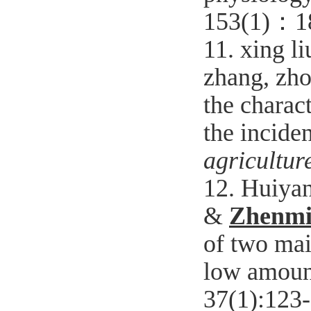
153(1)
：
1
11. xing li
zhang, zho
the charact
the incide
agricultur
12. Huiyan
&
Zhenmi
of two mai
low amoun
37(1):123-