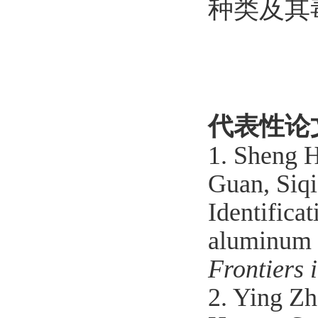
种类及其
代表性论
1. Sheng H
Guan, Siq
Identifica
aluminum t
Frontiers 
2. Ying Z