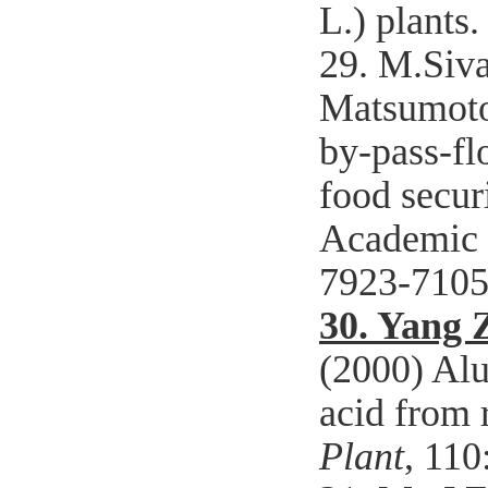
L.) plants
29. M.Siv
Matsumoto 
by-pass-fl
food secur
Academic P
7923-7105
30.
Yang 
(2000) Alu
acid from 
Plant
, 110