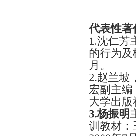
代表性著
1.沈仁芳
的行为及
月。
2.赵兰
宏副主编
大学出版
3.杨振明
训教材：