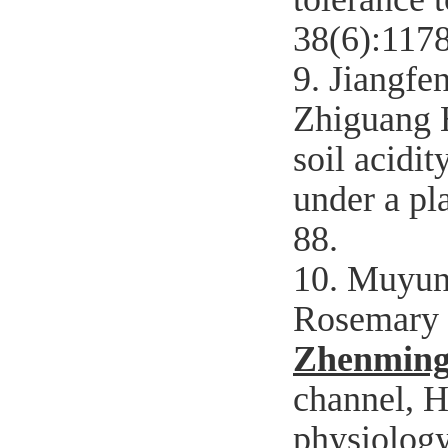
38(6):117
9. Jiangfe
Zhiguang 
soil acidit
under a pl
88.
10.
Muyun 
Rosemary G
Zhenming
channel, H
physiology