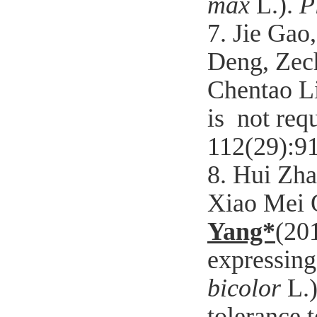
max
L.).
P
7. Jie Ga
Deng, Zec
Chentao Li
is not req
112(29):9
8.
Hui Zha
Xiao Mei Q
Yang*
(20
expressing
bicolor
L.
tolerance 