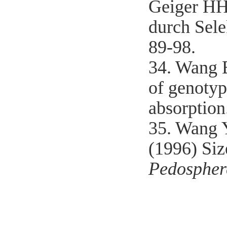
Geiger HH
durch Sele
89-98.
34. Wang 
of genotyp
absorption
35. Wang 
(1996) Siz
Pedospher