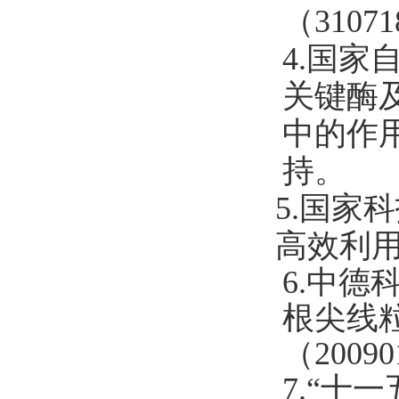
（31071
4.
国家自
关键酶
中的作
持。
5.国家
高效利
6.中德
根尖线
（20090
7.“十