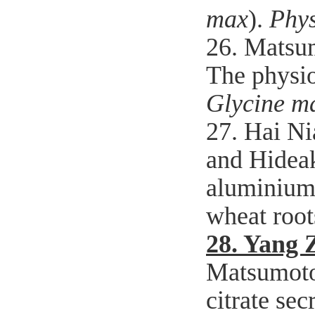
max
).
Phys
26. Matsu
The physio
Glycine 
27. Hai Ni
and Hidea
aluminium-
wheat root
28.
Yang 
Matsumot
citrate se