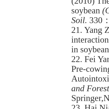
(2010) The
soybean
(
Soil.
330
21. Yang 
interactio
in soybean
22. Fei Ya
Pre-cowin
Autointoxi
and Forest
Springer,
23. Hai N