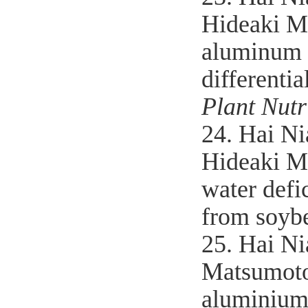
Hideaki Ma
aluminum s
differenti
Plant Nutr
24. Hai Ni
Hideaki M
water defic
from soyb
25. Hai N
Matsumoto 
aluminium-