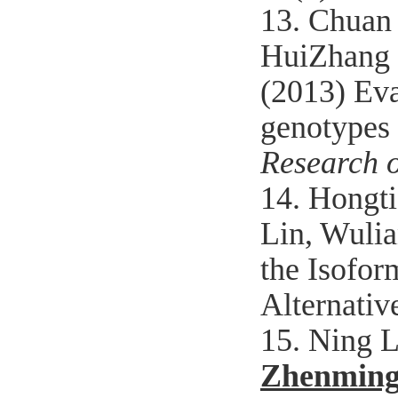
13. Chuan
HuiZhang
(2013) Eva
genotypes 
Research 
14. Hongt
Lin, Wulia
the Isofor
Alternativ
15. Ning L
Zhenming