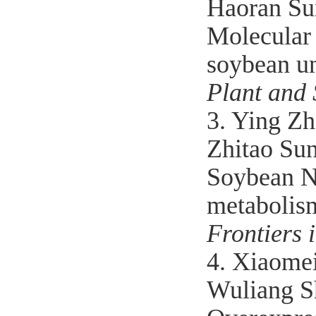
Haoran Su
Molecular
soybean un
Plant and 
3. Ying Zh
Zhitao Su
Soybean N
metabolism
Frontiers 
4. Xiaome
Wuliang S