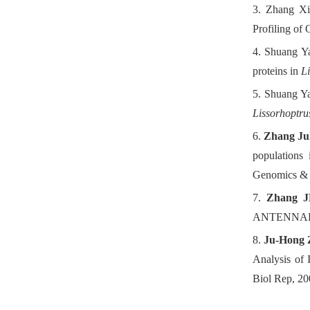
3
.
Zhang Xi
Profiling of
4. Shuang Y
proteins in
L
5. Shuang Y
Lissorhoptru
6.
Zhang J
populations 
Genomics & 
7.
Zhang 
ANTENNAE FR
8
.
Ju-Hong 
Analysis of 
Biol Rep, 20