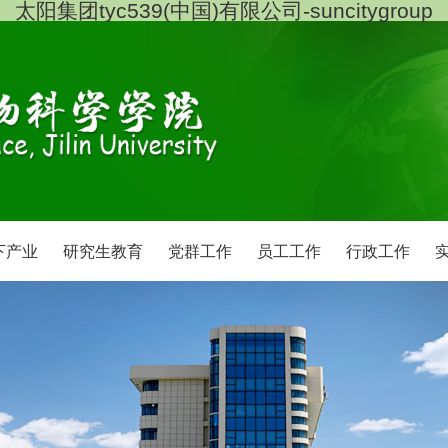
太阳集团tyc539(中国)有限公司-suncitygroup
下产业
研究生教育
党群工作
员工工作
行政工作