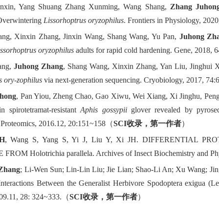
nxin, Yang Shuang Zhang Xunming, Wang Shang,
Zhang Juhon
 Overwintering
Lissorhoptrus oryzophilus
. Frontiers in Physiology, 2020
ang, Xinxin Zhang, Jinxin Wang, Shang Wang, Yu Pan,
Juhong Zha
issorhoptrus oryzophilus
adults for rapid cold hardening. Gene, 2018, 6
ang,
Juhong Zhang
, Shang Wang, Xinxin Zhang, Yan Liu, Jinghui Xi
s ory-zophilus
via next-generation sequencing. Cryobiology, 2017, 74:
uhong
, Pan Yiou, Zheng Chao, Gao Xiwu, Wei Xiang, Xi Jinghu, Peng T
in spirotetramat-resistant
Aphis gossypii
glover revealed by pyrose
Proteomics, 2016.12, 20:151~158
（
S
CI
收录，第一作者
）
JH
, Wang S, Yang S, Yi J, Liu Y, Xi JH. DIFFERENTI
OM Holotrichia parallela. Archives of Insect Biochemistry and Ph
Zhang
; Li-Wen Sun; Lin-Lin Liu; Jie Lian; Shao-Li An; Xu Wang; Jin
Interactions Between the Generalist Herbivore Spodoptera exigua (Le
09.11, 28: 324~333.
（
S
CI
收录，第一作者
）