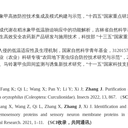
象甲高效防控技术集成及模式构建与示范，
“
十四五
”
国家重点研
成代谢在稻水象甲低温胁迫响应中的功能解析，吉林省自然科学
生高效安全农药新产品研发与施用技术，科技部
“
十三五
”
国家重
入侵的低温适应性及生理机制，国家自然科学青年基金，
312015
业（农业）科研专项
“
农田地下害虫综合防控技术研究与示范
”
，
、马铃薯甲虫田间监测与诱集新技术研究，
“
十一五
”
国家科技支
Fang K; Qi L; Wang X; Pan Y; Li Y; Xi J;
Zhang J
. Purificatio
s oryzophilus
(Coleoptera: Curculionidae). Insects 2022, 13, 867.
（
S
C
hang X, Wang Z, Qi L, Zhang X,
Zhang J
, Xi J. Identification an
hemosensory proteins and sensory neuron membrane proteins in
l Research. 2021, 1–11.
（
S
CI
收录，共同通讯）