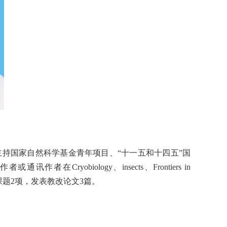
主持国家自然科学基金青年项目、
“
十一五和十四五
”
国
作者或通讯作者
在
Cryobiology
、
insects
、
Frontiers in
课题
2
项，发表教改论文
3
篇。