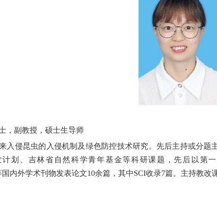
士，副教授，硕士生导师
来入侵昆虫
的
入侵机制及绿色防控技术研究。先后主持或分题
发计划、吉林省自然科学青年基金等科研课题，先后
以第一
等国内外学术刊物发表论文
10
余篇，其中
SCI
收录
7
篇。
主持教改