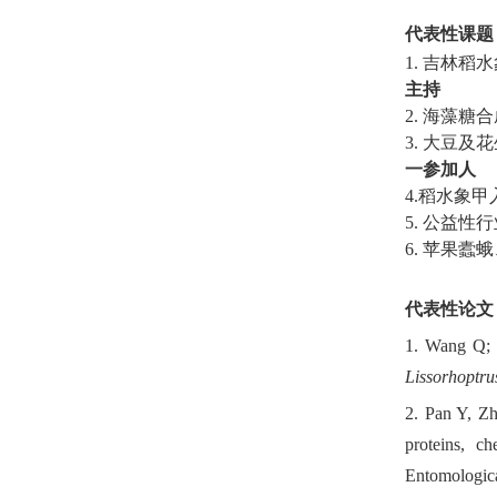
代表性课题
1.
吉林稻水
主持
2.
海藻糖合
3
.
大豆及花
一参加人
4.
稻水象甲
5.
公益性行
6.
苹果蠹蛾
代表性论文
1. Wang Q; 
Lissorhoptru
2. Pan Y, Z
proteins, c
Entomologica