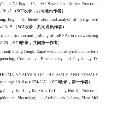
g
* and Xi Jinghui1*. TMT-Based Quantitative Proteomic
,10:1-7
（
S
CI
收录，共同通讯作者）
ng,
Jinghui Xi. Identification and analysis of up-regulated
42:9-15.
（
S
CI
收录，共同通讯作者）
. Identification and profiling of miRNAs in overwintering
68-76.
（
S
CI
收录，共同第一作者
）
ianf, Shang Qingli. Rapid evolution of symbiotic bacteria
quencing, Comparative Biochemistry and Physiology D-
AL PROTEOME ANALYSIS OF THE MALE AND FEMALE
ysiology.
2016 (4): 274-287
.
（
S
CI
收录，第一作者
）
g Zhang; Jun-Ling Jin; Shan-Yu Li; Jing-Hui Xi, Proteomic
pidoptera: Noctuidae) and Arabidopsis thal
iana, Plant Mol