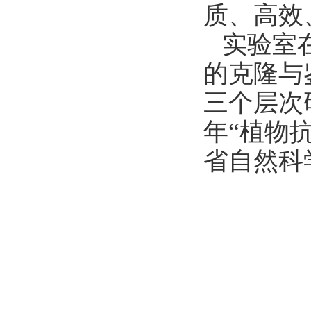
质、高效
实验室在
的克隆与
三个层次
年“植物
省自然科