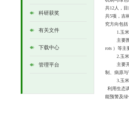
共12人，
科研获奖
共5项，吉
究方向包括
有关文件
1.
玉
主要
下载中心
rots
）等主
2.
玉
管理平台
主要
制、病原与
3.
玉
利用生态调
能预警及绿