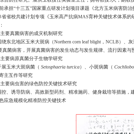
目前承担“十三五”国家重点研发计划项目课题《北方玉米病害防治技术创
林省省校共建计划专项《玉米高产抗病MAS育种关键技术体系的研究》
：
米主要真菌病害的成灾机制研究
围绕东北地区玉米大斑病（
Northern corn leaf blight
，
NCLB
）、灰
要真菌病害，开展真菌病害的发生动态与发生规律、流行因素与
米主要病原真菌分子生物学研究
开展玉米大斑病菌（
Setosphaeria turcica
）、小斑病菌（
Cochliobol
寄主互作等研究
米主要病虫害的绿色防控关键技术研究
控、诱导防病、高效新型药剂、精准施药、健身栽培等措施，
色应急规模化精准防控关键技术